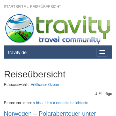
STARTSEITE
» REISEÜBERSICHT
travity.de
toggle
navigati
Reiseübersicht
Reiseauswahl »
Arktischer Ozean
4 Einträge
Reisen sortieren:
a bis z
z bis a
neueste
beliebteste
Norwegen – Polarabenteuer unter