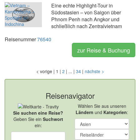
Eine echte Highlight-Tour in
Südostasien – von Saigon über
Phnom Penh nach Angkor und
schließlich nach Zentralvietnam
Reisenummer
76540
zur Reise & Buchung
<
vorige
|
1
|
2
|
...
|
34
|
nächste
>
Reisenavigator
Wählen Sie aus unseren
Ländern
und
Kategorien
:
Sie suchen eine Reise?
Geben Sie ein
Suchwort
ein: