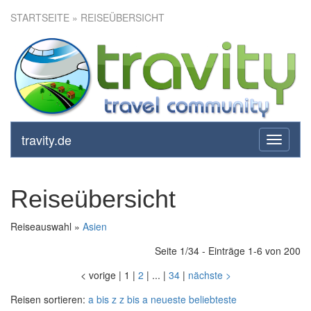
STARTSEITE
» REISEÜBERSICHT
travity.de
toggle
navigati
Reiseübersicht
Reiseauswahl »
Asien
Seite 1/34 - Einträge 1-6 von 200
<
vorige
|
1
|
2
|
...
|
34
|
nächste
>
Reisen sortieren:
a bis z
z bis a
neueste
beliebteste