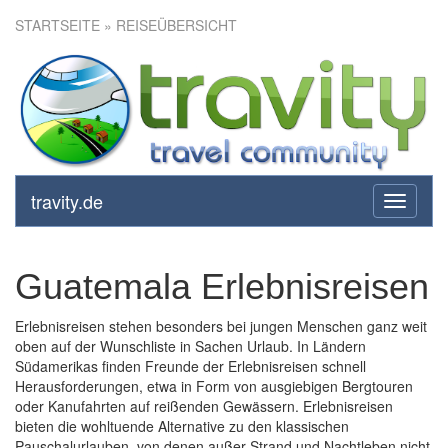
STARTSEITE
» REISEÜBERSICHT
travity.de
toggle
navigati
Guatemala Erlebnisreisen
Erlebnisreisen stehen besonders bei jungen Menschen ganz weit
oben auf der Wunschliste in Sachen Urlaub. In Ländern
Südamerikas finden Freunde der Erlebnisreisen schnell
Herausforderungen, etwa in Form von ausgiebigen Bergtouren
oder Kanufahrten auf reißenden Gewässern. Erlebnisreisen
bieten die wohltuende Alternative zu den klassischen
Pauschalurlauben, von denen außer Strand und Nachtleben nicht