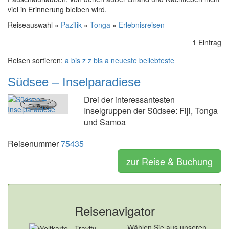
viel in Erinnerung bleiben wird.
Reiseauswahl »
Pazifik
»
Tonga
»
Erlebnisreisen
1 Eintrag
Reisen sortieren:
a bis z
z bis a
neueste
beliebteste
Südsee – Inselparadiese
Drei der interessantesten
Inselgruppen der Südsee: Fiji, Tonga
und Samoa
Reisenummer
75435
zur Reise & Buchung
Reisenavigator
Wählen Sie aus unseren