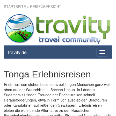
STARTSEITE
» REISEÜBERSICHT
travity.de
toggle
navigati
Tonga Erlebnisreisen
Erlebnisreisen stehen besonders bei jungen Menschen ganz weit
oben auf der Wunschliste in Sachen Urlaub. In Ländern
Südamerikas finden Freunde der Erlebnisreisen schnell
Herausforderungen, etwa in Form von ausgiebigen Bergtouren
oder Kanufahrten auf reißenden Gewässern. Erlebnisreisen
bieten die wohltuende Alternative zu den klassischen
Pauschalurlauben, von denen außer Strand und Nachtleben nicht