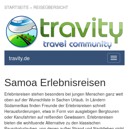
STARTSEITE
» REISEÜBERSICHT
travity.de
toggle
navigati
Samoa Erlebnisreisen
Erlebnisreisen stehen besonders bei jungen Menschen ganz weit
oben auf der Wunschliste in Sachen Urlaub. In Ländern
Südamerikas finden Freunde der Erlebnisreisen schnell
Herausforderungen, etwa in Form von ausgiebigen Bergtouren
oder Kanufahrten auf reißenden Gewässern. Erlebnisreisen
bieten die wohltuende Alternative zu den klassischen
Pauschalurlauben, von denen außer Strand und Nachtleben nicht