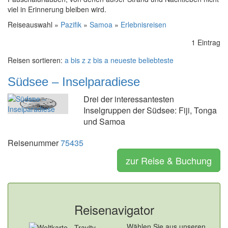
viel in Erinnerung bleiben wird.
Reiseauswahl »
Pazifik
»
Samoa
»
Erlebnisreisen
1 Eintrag
Reisen sortieren:
a bis z
z bis a
neueste
beliebteste
Südsee – Inselparadiese
Drei der interessantesten
Inselgruppen der Südsee: Fiji, Tonga
und Samoa
Reisenummer
75435
zur Reise & Buchung
Reisenavigator
Wählen Sie aus unseren