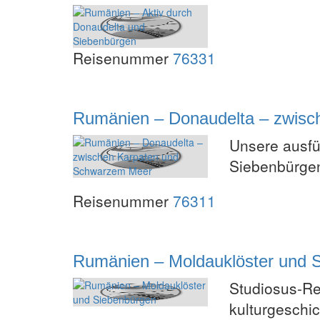
Reisenummer
76331
Rumänien – Donaudelta – zwis
Unsere ausfü
Siebenbürgen
Reisenummer
76311
Rumänien – Moldauklöster und 
Studiosus-R
kulturgeschi