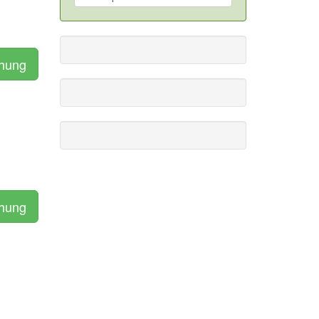
chung
chung