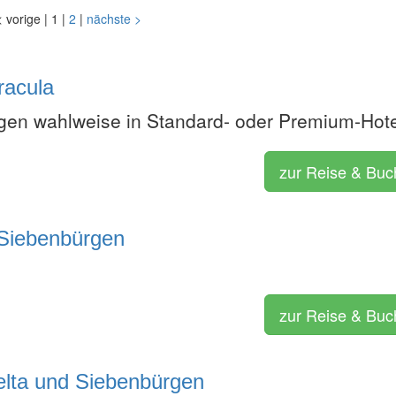
<
vorige
|
1
|
2
|
nächste
>
racula
en wahlweise in Standard- oder Premium-Hot
zur Reise & Bu
Siebenbürgen
zur Reise & Bu
elta und Siebenbürgen