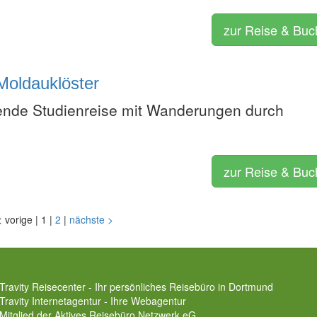
zur Reise & Bu
Moldauklöster
ende Studienreise mit Wanderungen durch
zur Reise & Bu
<
vorige
|
1
|
2
|
nächste
>
Travity Reisecenter - Ihr persönliches Reisebüro in Dortmund
Travity Internetagentur - Ihre Webagentur
Mitglied der
Aktives Reisebüro Netzwerk eG