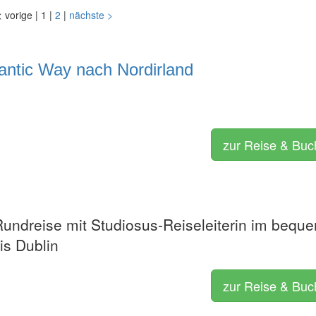
<
vorige
|
1
|
2
|
nächste
>
lantic Way nach Nordirland
zur Reise & Bu
Rundreise mit Studiosus-Reiseleiterin im bequ
is Dublin
zur Reise & Bu