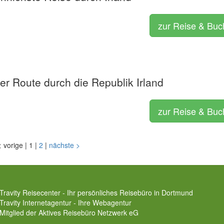
zur Reise & Bu
er Route durch die Republik Irland
zur Reise & Bu
<
vorige
|
1
|
2
|
nächste
>
Travity Reisecenter - Ihr persönliches Reisebüro in Dortmund
Travity Internetagentur - Ihre Webagentur
Mitglied der
Aktives Reisebüro Netzwerk eG