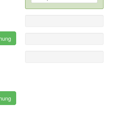
chung
chung