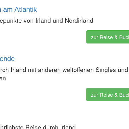
h am Atlantik
epunkte von Irland und Nordirland
zur Reise & Bu
isende
rch Irland mit anderen weltoffenen Singles und
den
zur Reise & Bu
hrlichste Reise durch Irland