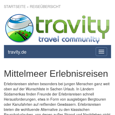
STARTSEITE
» REISEÜBERSICHT
travity.de
toggle
navigati
Mittelmeer Erlebnisreisen
Erlebnisreisen stehen besonders bei jungen Menschen ganz weit
oben auf der Wunschliste in Sachen Urlaub. In Ländern
Südamerikas finden Freunde der Erlebnisreisen schnell
Herausforderungen, etwa in Form von ausgiebigen Bergtouren
oder Kanufahrten auf reißenden Gewässern. Erlebnisreisen
bieten die wohltuende Alternative zu den klassischen
Pauschalurlauben, von denen außer Strand und Nachtleben nicht