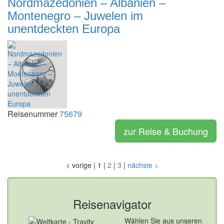
Nordmazedonien – Albanien –
Montenegro – Juwelen im
unentdeckten Europa
Reisenummer
75679
zur Reise & Buchung
<
vorige
|
1
|
2
|
3
|
nächste
>
Reisenavigator
Wählen Sie aus unseren