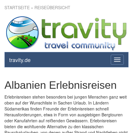
STARTSEITE
» REISEÜBERSICHT
travity.de
toggle
navigati
Albanien Erlebnisreisen
Erlebnisreisen stehen besonders bei jungen Menschen ganz weit
oben auf der Wunschliste in Sachen Urlaub. In Ländern
Südamerikas finden Freunde der Erlebnisreisen schnell
Herausforderungen, etwa in Form von ausgiebigen Bergtouren
oder Kanufahrten auf reißenden Gewässern. Erlebnisreisen
bieten die wohltuende Alternative zu den klassischen
Pauschalurlauben, von denen außer Strand und Nachtleben nicht