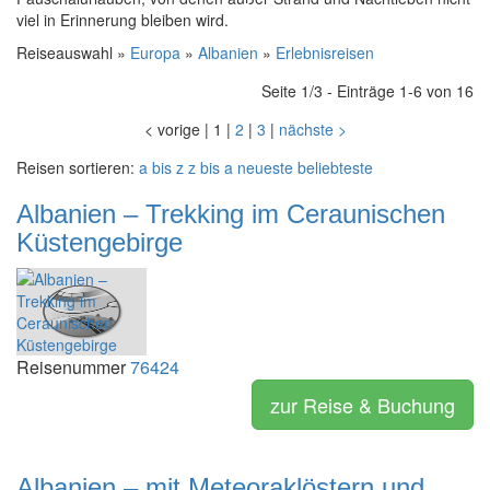
viel in Erinnerung bleiben wird.
Reiseauswahl »
Europa
»
Albanien
»
Erlebnisreisen
Seite 1/3 - Einträge 1-6 von 16
<
vorige
|
1
|
2
|
3
|
nächste
>
Reisen sortieren:
a bis z
z bis a
neueste
beliebteste
Albanien – Trekking im Ceraunischen
Küstengebirge
Reisenummer
76424
zur Reise & Buchung
Albanien – mit Meteoraklöstern und