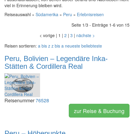
viel in Erinnerung bleiben wird.
Reiseauswahl »
Südamerika
»
Peru
»
Erlebnisreisen
Seite 1/3 - Einträge 1-6 von 15
<
vorige
|
1
|
2
|
3
|
nächste
>
Reisen sortieren:
a bis z
z bis a
neueste
beliebteste
Peru, Bolivien – Legendäre Inka-
Stätten & Cordillera Real
Reisenummer
76528
zur Reise & Buchung
Peru – Höhepunkte