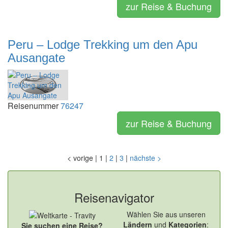
zur Reise & Buchung
Peru – Lodge Trekking um den Apu
Ausangate
Reisenummer
76247
zur Reise & Buchung
<
vorige
|
1
|
2
|
3
|
nächste
>
Reisenavigator
Wählen Sie aus unseren
Ländern
und
Kategorien
:
Sie suchen eine Reise?