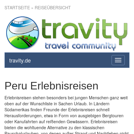
STARTSEITE
» REISEÜBERSICHT
travity.de
toggle
navigati
Peru Erlebnisreisen
Erlebnisreisen stehen besonders bei jungen Menschen ganz weit
oben auf der Wunschliste in Sachen Urlaub. In Ländern
Südamerikas finden Freunde der Erlebnisreisen schnell
Herausforderungen, etwa in Form von ausgiebigen Bergtouren
oder Kanufahrten auf reißenden Gewässern. Erlebnisreisen
bieten die wohltuende Alternative zu den klassischen
Pauschalurlauben, von denen außer Strand und Nachtleben nicht