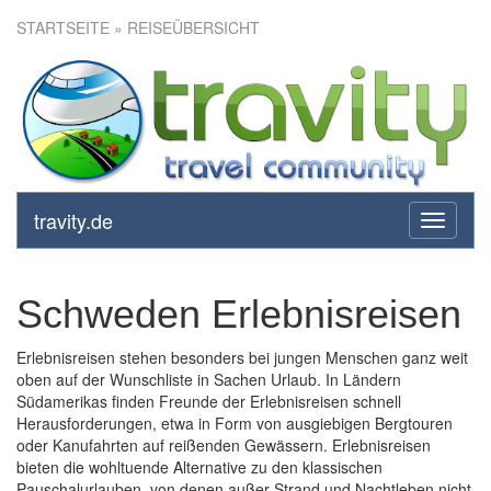
STARTSEITE
» REISEÜBERSICHT
travity.de
toggle
navigati
Schweden Erlebnisreisen
Erlebnisreisen stehen besonders bei jungen Menschen ganz weit
oben auf der Wunschliste in Sachen Urlaub. In Ländern
Südamerikas finden Freunde der Erlebnisreisen schnell
Herausforderungen, etwa in Form von ausgiebigen Bergtouren
oder Kanufahrten auf reißenden Gewässern. Erlebnisreisen
bieten die wohltuende Alternative zu den klassischen
Pauschalurlauben, von denen außer Strand und Nachtleben nicht