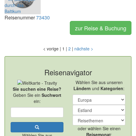
Reisenummer
73430
zur Reise & Buchung
<
vorige
|
1
|
2
|
nächste
>
Reisenavigator
Wählen Sie aus unseren
Ländern
und
Kategorien
:
Sie suchen eine Reise?
Geben Sie ein
Suchwort
ein:
oder wählen Sie einen
Reisemonat
:
Wählen Sie aus