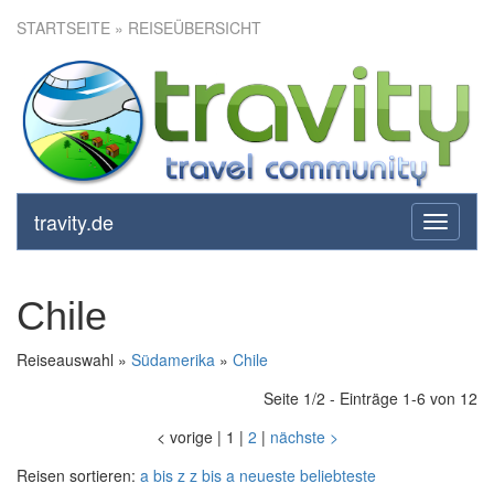
STARTSEITE
» REISEÜBERSICHT
travity.de
toggle
navigati
Chile
Reiseauswahl »
Südamerika
»
Chile
Seite 1/2 - Einträge 1-6 von 12
<
vorige
|
1
|
2
|
nächste
>
Reisen sortieren:
a bis z
z bis a
neueste
beliebteste