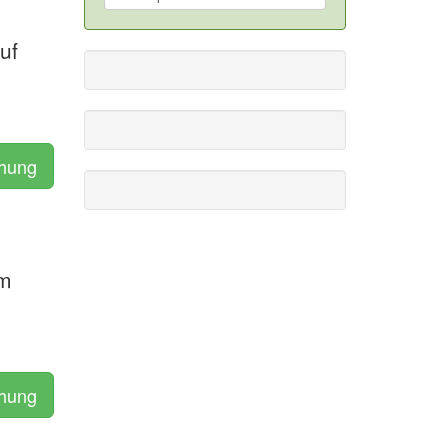
uf
chung
am
chung