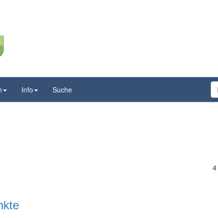
n
Info
Suche
4
nkte