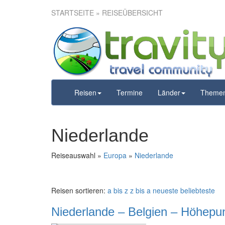
STARTSEITE
» REISEÜBERSICHT
Reisen
Termine
Länder
Theme
Niederlande
Reiseauswahl »
Europa
»
Niederlande
Reisen sortieren:
a bis z
z bis a
neueste
beliebteste
Niederlande – Belgien – Höhepu