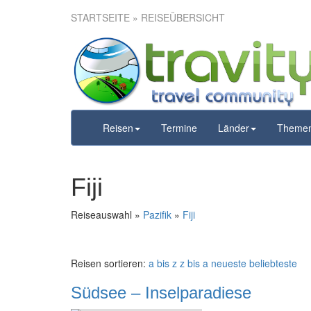
STARTSEITE
» REISEÜBERSICHT
Reisen
Termine
Länder
Theme
Fiji
Reiseauswahl »
Pazifik
»
Fiji
Reisen sortieren:
a bis z
z bis a
neueste
beliebteste
Südsee – Inselparadiese