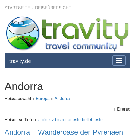
STARTSEITE
» REISEÜBERSICHT
travity.de
toggle
navigati
Andorra
Reiseauswahl »
Europa
»
Andorra
1 Eintrag
Reisen sortieren:
a bis z
z bis a
neueste
beliebteste
Andorra – Wanderoase der Pyrenäen