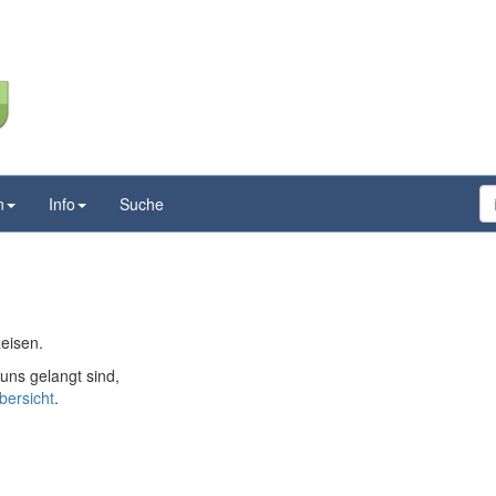
n
Info
Suche
Reisen.
ns gelangt sind,
bersicht
.