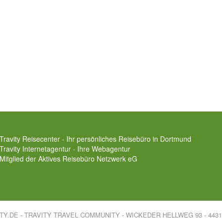
Travity Reisecenter - Ihr persönliches Reisebüro in Dortmund
Travity Internetagentur - Ihre Webagentur
Mitglied der
Aktives Reisebüro Netzwerk eG
ITY.DE - TRAVITY TRAVEL COMMUNITY - WICKEDER HELLWEG 93 - 44