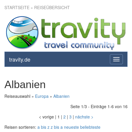
STARTSEITE
» REISEÜBERSICHT
travity.de
toggle
navigati
Albanien
Reiseauswahl »
Europa
»
Albanien
Seite 1/3 - Einträge 1-6 von 16
<
vorige
|
1
|
2
|
3
|
nächste
>
Reisen sortieren:
a bis z
z bis a
neueste
beliebteste