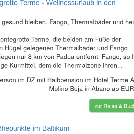
grotto Terme - Wellnessurlaub in den
 gesund bleiben, Fango, Thermalbäder und he
ntegrotto Terme, die beiden am Fuße der
n Hügel gelegenen Thermalbäder und Fango
liegen nur 8 km von Padua entfernt. Fango, so 
ige Kurmittel, dem die Thermalzone ihren...
Person im DZ mit Halbpension im Hotel Terme A
Molino Buja in Abano ab EU
zur Reise & Bu
Höhepunkte im Baltikum