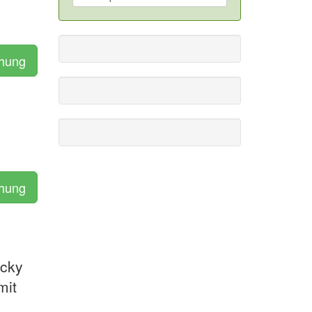
chung
chung
ocky
mit