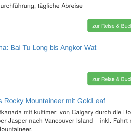
Durchführung, tägliche Abreise
zur Reise & Bu
a: Bai Tu Long bis Angkor Wat
zur Reise & Bu
s Rocky Mountaineer mit GoldLeaf
kanada mit kultimer: von Calgary durch die R
er Jasper nach Vancouver Island – inkl. Fahrt 
ountaineer.