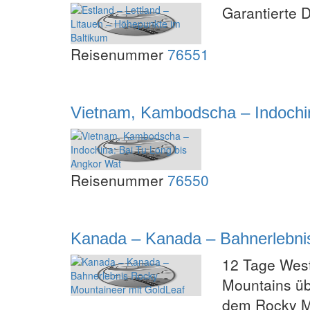
Garantierte 
Reisenummer
76551
Vietnam, Kambodscha – Indochin
Reisenummer
76550
Kanada – Kanada – Bahnerlebni
12 Tage West
Mountains üb
dem Rocky M