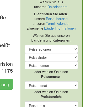
Wählen Sie aus
unseren
Reiseländern
.
Hier finden Sie auch:
iße
unsere
Reiseübersicht
unseren
Terminkalender
allgemeine
Länderinformationen
Wählen Sie aus unseren
Ländern
und
Kategorien
:
heißt
riston
R
1175
oder wählen Sie einen
Reisemonat
:
chung
oder wählen Sie einen
Preisbereich
: