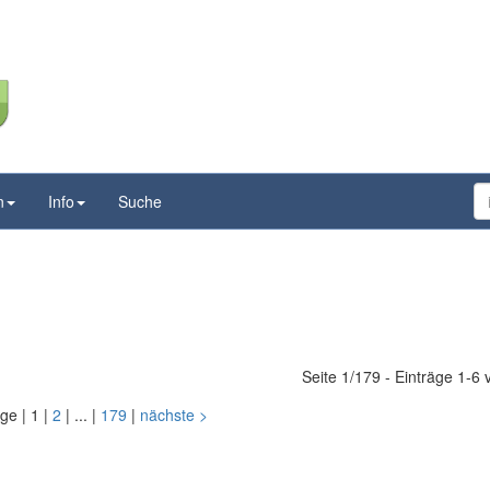
n
Info
Suche
Seite 1/179 - Einträge 1-6
ige
|
1
|
2
|
...
|
179
|
nächste
>