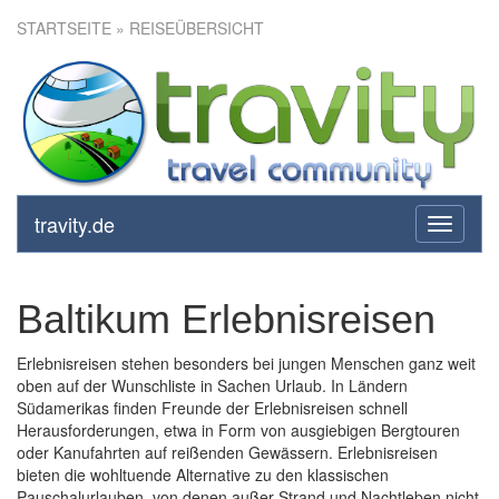
STARTSEITE
» REISEÜBERSICHT
travity.de
toggle
navigati
Baltikum Erlebnisreisen
Erlebnisreisen stehen besonders bei jungen Menschen ganz weit
oben auf der Wunschliste in Sachen Urlaub. In Ländern
Südamerikas finden Freunde der Erlebnisreisen schnell
Herausforderungen, etwa in Form von ausgiebigen Bergtouren
oder Kanufahrten auf reißenden Gewässern. Erlebnisreisen
bieten die wohltuende Alternative zu den klassischen
Pauschalurlauben, von denen außer Strand und Nachtleben nicht