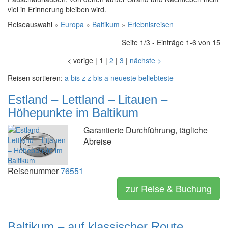
viel in Erinnerung bleiben wird.
Reiseauswahl »
Europa
»
Baltikum
»
Erlebnisreisen
Seite 1/3 - Einträge 1-6 von 15
<
vorige
|
1
|
2
|
3
|
nächste
>
Reisen sortieren:
a bis z
z bis a
neueste
beliebteste
Estland – Lettland – Litauen –
Höhepunkte im Baltikum
Garantierte Durchführung, tägliche
Abreise
Reisenummer
76551
zur Reise & Buchung
Baltikum – auf klassischer Route