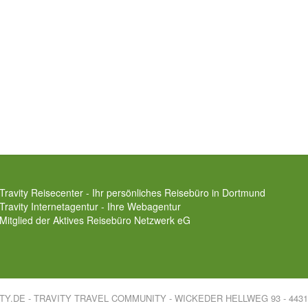
Travity Reisecenter - Ihr persönliches Reisebüro in Dortmund
Travity Internetagentur - Ihre Webagentur
Mitglied der
Aktives Reisebüro Netzwerk eG
ITY.DE - TRAVITY TRAVEL COMMUNITY - WICKEDER HELLWEG 93 - 44