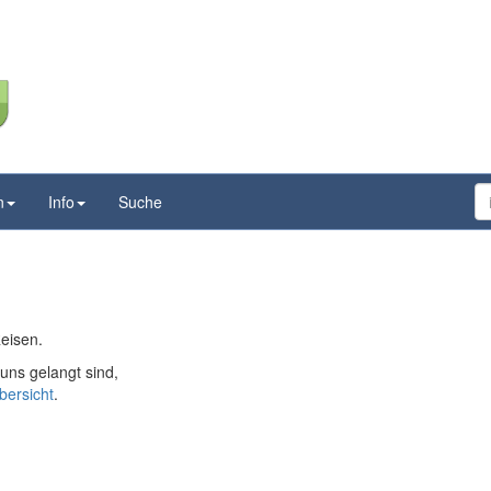
n
Info
Suche
Reisen.
ns gelangt sind,
bersicht
.