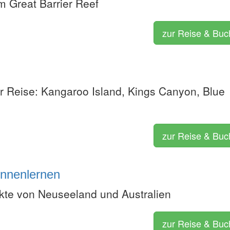
m Great Barrier Reef
zur Reise & Bu
er Reise: Kangaroo Island, Kings Canyon, Blue
zur Reise & Bu
ennenlernen
te von Neuseeland und Australien
zur Reise & Bu