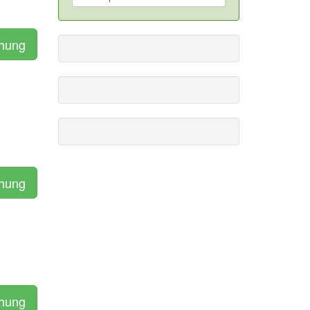
chung
chung
chung