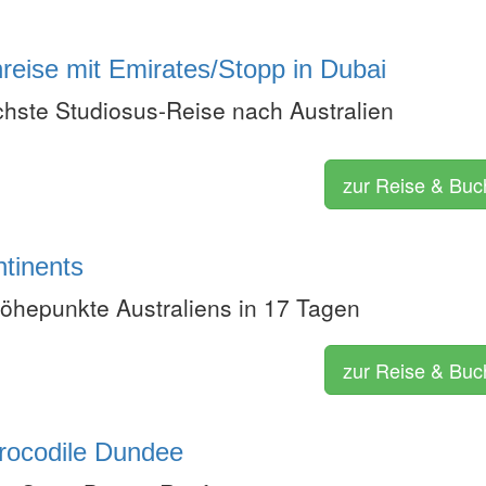
nreise mit Emirates/Stopp in Dubai
ichste Studiosus-Reise nach Australien
zur Reise & Bu
tinents
öhepunkte Australiens in 17 Tagen
zur Reise & Bu
Crocodile Dundee