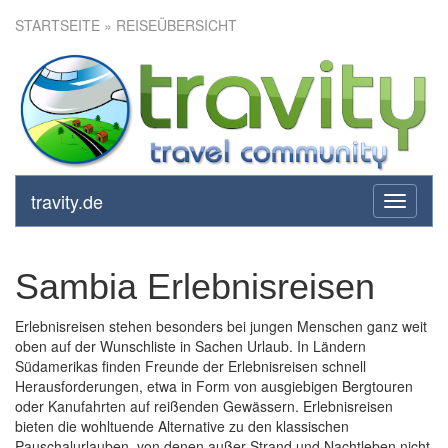
STARTSEITE
» REISEÜBERSICHT
travity.de
toggle
navigati
Sambia Erlebnisreisen
Erlebnisreisen stehen besonders bei jungen Menschen ganz weit
oben auf der Wunschliste in Sachen Urlaub. In Ländern
Südamerikas finden Freunde der Erlebnisreisen schnell
Herausforderungen, etwa in Form von ausgiebigen Bergtouren
oder Kanufahrten auf reißenden Gewässern. Erlebnisreisen
bieten die wohltuende Alternative zu den klassischen
Pauschalurlauben, von denen außer Strand und Nachtleben nicht