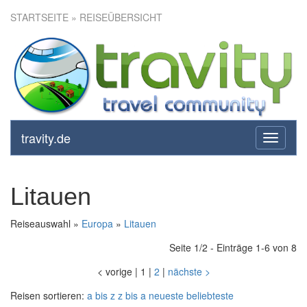
STARTSEITE
» REISEÜBERSICHT
travity.de
toggle
navigati
Litauen
Reiseauswahl »
Europa
»
Litauen
Seite 1/2 - Einträge 1-6 von 8
<
vorige
|
1
|
2
|
nächste
>
Reisen sortieren:
a bis z
z bis a
neueste
beliebteste