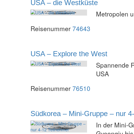
USA – die Westküste
Metropolen u
Reisenummer
74643
USA – Explore the West
Spannende R
USA
Reisenummer
76510
Südkorea – Mini-Gruppe – nur 4
In der Mini-
Gyeongju bi