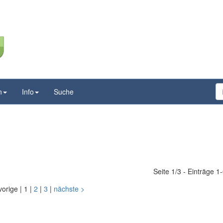
n
Info
Suche
Seite 1/3 - Einträge 1
vorige
|
1
|
2
|
3
|
nächste
>