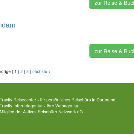
zur Reise & Bu
andam
zur Reise & Bu
vorige
|
1
|
2
|
3
|
nächste
>
Travity Reisecenter - Ihr persönliches Reisebüro in Dortmund
Travity Internetagentur - Ihre Webagentur
Mitglied der
Aktives Reisebüro Netzwerk eG