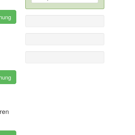
chung
chung
ren