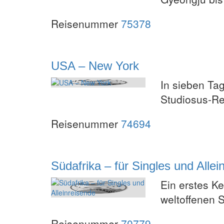
Reisenummer
75378
USA – New York
In sieben Ta
Studiosus-Re
Reisenummer
74694
Südafrika – für Singles und Allei
Ein erstes K
weltoffenen 
Reisenummer
70779