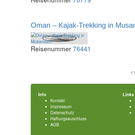
Oman – Kajak-Trekking in Mus
Reisenummer
76441
<
Info
Links
Kontakt
Impressum
Datenschutz
Haftungsauschluss
AGB