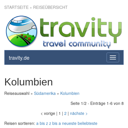
STARTSEITE
» REISEÜBERSICHT
travity.de
toggle
navigati
Kolumbien
Reiseauswahl »
Südamerika
»
Kolumbien
Seite 1/2 - Einträge 1-6 von 8
<
vorige
|
1
|
2
|
nächste
>
Reisen sortieren:
a bis z
z bis a
neueste
beliebteste