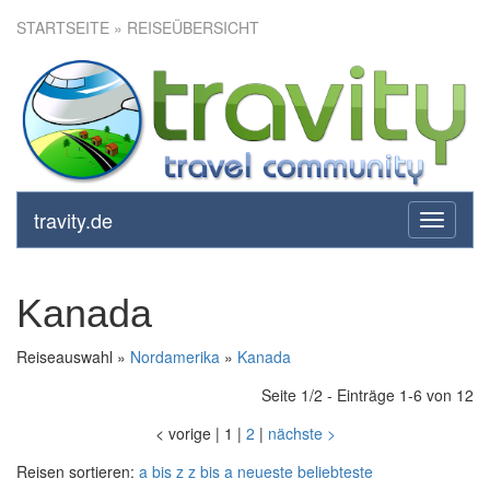
STARTSEITE
» REISEÜBERSICHT
travity.de
toggle
navigati
Kanada
Reiseauswahl »
Nordamerika
»
Kanada
Seite 1/2 - Einträge 1-6 von 12
<
vorige
|
1
|
2
|
nächste
>
Reisen sortieren:
a bis z
z bis a
neueste
beliebteste