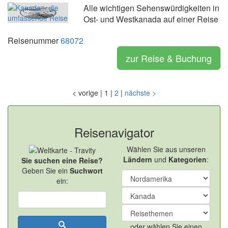
Alle wichtigen Sehenswürdigkeiten in
Ost- und Westkanada auf einer Reise
Reisenummer
68072
zur Reise & Buchung
<
vorige
|
1
|
2
|
nächste
>
Reisenavigator
Wählen Sie aus unseren
Ländern
und
Kategorien
:
Sie suchen eine Reise?
Geben Sie ein
Suchwort
ein:
oder wählen Sie einen