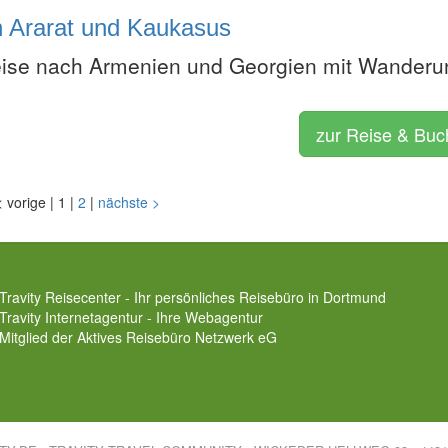
n Ararat und Kaukasus
eise nach Armenien und Georgien mit Wander
zur Reise & Bu
<
vorige
|
1
|
2
|
nächste
>
Travity Reisecenter - Ihr persönliches Reisebüro in Dortmund
Travity Internetagentur - Ihre Webagentur
Mitglied der
Aktives Reisebüro Netzwerk eG