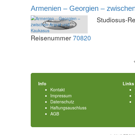
Armenien – Georgien – zwische
Studiosus-R
Reisenummer
70820
Info
Links
Kontakt
Impressum
Datenschutz
Haftungsauschluss
AGB