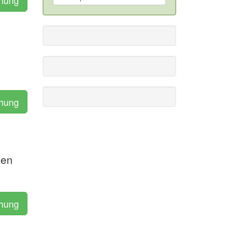
chung
ien
chung