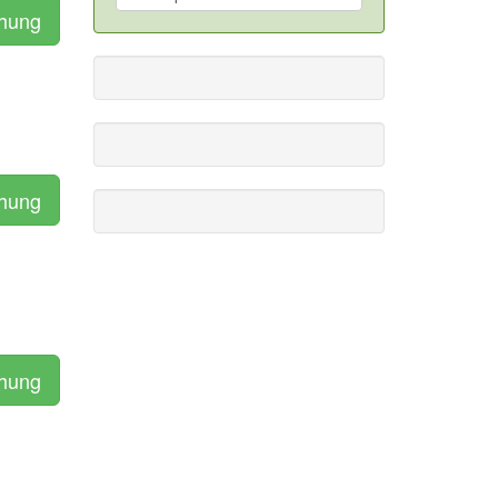
chung
chung
chung