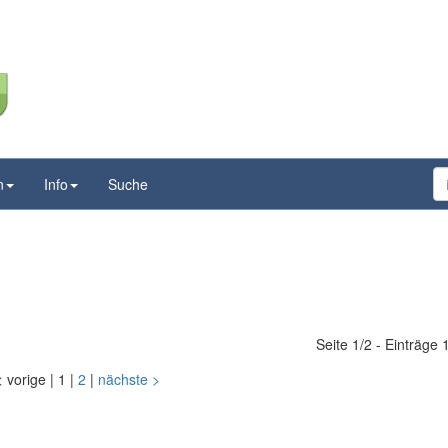
n
Info
Suche
Seite 1/2 - Einträge 
<
vorige
|
1
|
2
|
nächste
>