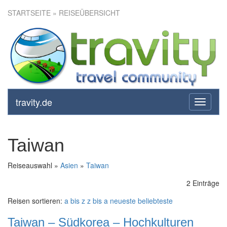
STARTSEITE
» REISEÜBERSICHT
travity.de
toggle
navigati
Taiwan
Reiseauswahl »
Asien
»
Taiwan
2 Einträge
Reisen sortieren:
a bis z
z bis a
neueste
beliebteste
Taiwan – Südkorea – Hochkulturen