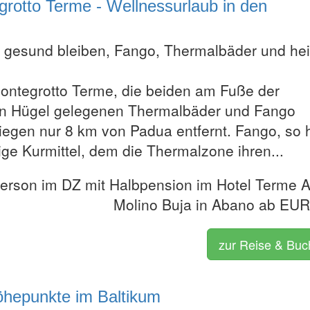
grotto Terme - Wellnessurlaub in den
 gesund bleiben, Fango, Thermalbäder und he
ntegrotto Terme, die beiden am Fuße der
n Hügel gelegenen Thermalbäder und Fango
liegen nur 8 km von Padua entfernt. Fango, so 
ige Kurmittel, dem die Thermalzone ihren...
Person im DZ mit Halbpension im Hotel Terme A
Molino Buja in Abano ab EU
zur Reise & Bu
Höhepunkte im Baltikum