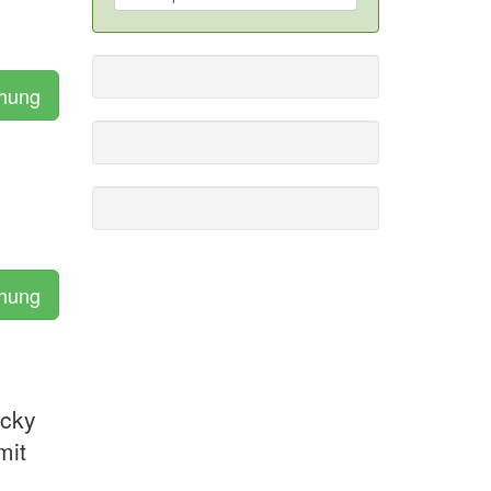
chung
chung
ocky
mit