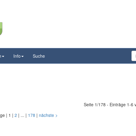
n
Info
Suche
Seite 1/178 - Einträge 1-6
ige
|
1
|
2
|
...
|
178
|
nächste
>