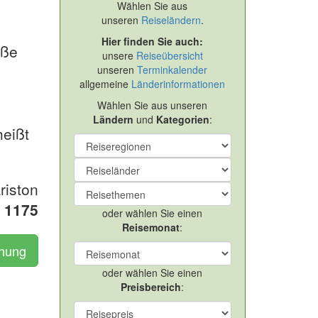
Wählen Sie aus
unseren
Reiseländern
.
Hier finden Sie auch:
iße
unsere
Reiseübersicht
unseren
Terminkalender
allgemeine
Länderinformationen
Wählen Sie aus unseren
Ländern
und
Kategorien
:
heißt
riston
R
1175
oder wählen Sie einen
Reisemonat
:
chung
oder wählen Sie einen
Preisbereich
: