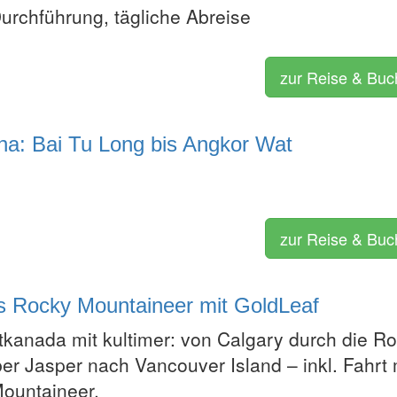
Durchführung, tägliche Abreise
zur Reise & Bu
a: Bai Tu Long bis Angkor Wat
zur Reise & Bu
s Rocky Mountaineer mit GoldLeaf
kanada mit kultimer: von Calgary durch die R
er Jasper nach Vancouver Island – inkl. Fahrt 
ountaineer.