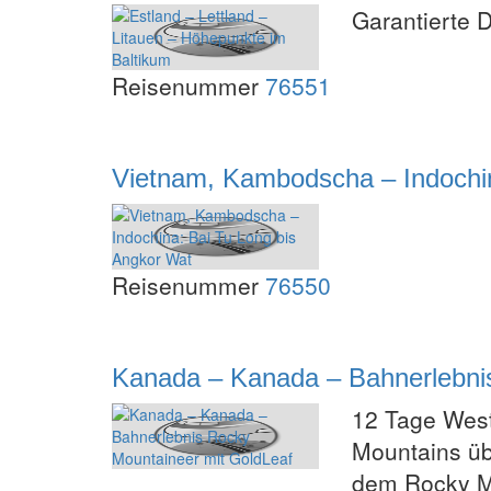
Garantierte 
Reisenummer
76551
Vietnam, Kambodscha – Indochin
Reisenummer
76550
Kanada – Kanada – Bahnerlebni
12 Tage West
Mountains üb
dem Rocky M