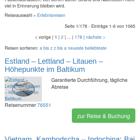
viel in Erinnerung bleiben wird.
Reiseauswahl »
Erlebnisreisen
Seite 1/178 - Einträge 1-6 von 1065
<
vorige
|
1
|
2
|
...
|
178
|
nächste
>
Reisen sortieren:
a bis z
z bis a
neueste
beliebteste
Estland – Lettland – Litauen –
Höhepunkte im Baltikum
Garantierte Durchführung, tägliche
Abreise
Reisenummer
76551
zur Reise & Buchung
Vietnam, Kambodscha – Indochina: Bai