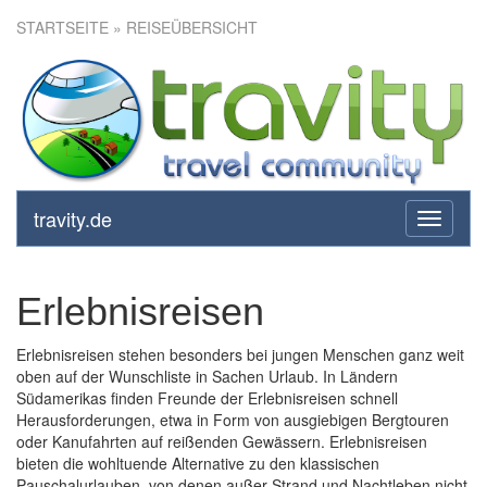
STARTSEITE
» REISEÜBERSICHT
travity.de
toggle
navigati
Erlebnisreisen
Erlebnisreisen stehen besonders bei jungen Menschen ganz weit
oben auf der Wunschliste in Sachen Urlaub. In Ländern
Südamerikas finden Freunde der Erlebnisreisen schnell
Herausforderungen, etwa in Form von ausgiebigen Bergtouren
oder Kanufahrten auf reißenden Gewässern. Erlebnisreisen
bieten die wohltuende Alternative zu den klassischen
Pauschalurlauben, von denen außer Strand und Nachtleben nicht