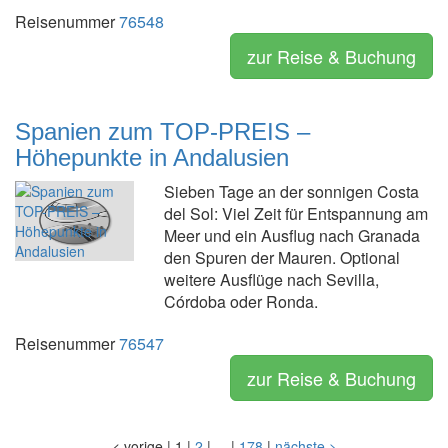
Reisenummer
76548
zur Reise & Buchung
Spanien zum TOP-PREIS –
Höhepunkte in Andalusien
Sieben Tage an der sonnigen Costa
del Sol: Viel Zeit für Entspannung am
Meer und ein Ausflug nach Granada
den Spuren der Mauren. Optional
weitere Ausflüge nach Sevilla,
Córdoba oder Ronda.
Reisenummer
76547
zur Reise & Buchung
<
vorige
|
1
|
2
|
...
|
178
|
nächste
>