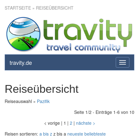
STARTSEITE
» REISEÜBERSICHT
travity.de
toggle
navigati
Reiseübersicht
Reiseauswahl »
Pazifik
Seite 1/2 - Einträge 1-6 von 10
<
vorige
|
1
|
2
|
nächste
>
Reisen sortieren:
a bis z
z bis a
neueste
beliebteste