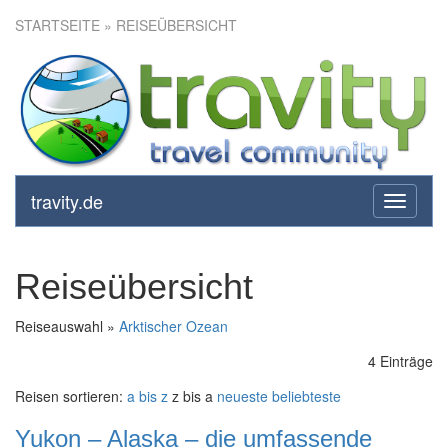
STARTSEITE
» REISEÜBERSICHT
travity.de
toggle
navigati
Reiseübersicht
Reiseauswahl »
Arktischer Ozean
4 Einträge
Reisen sortieren:
a bis z
z bis a
neueste
beliebteste
Yukon – Alaska – die umfassende