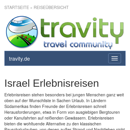
STARTSEITE
» REISEÜBERSICHT
travity.de
toggle
navigati
Israel Erlebnisreisen
Erlebnisreisen stehen besonders bei jungen Menschen ganz weit
oben auf der Wunschliste in Sachen Urlaub. In Ländern
Südamerikas finden Freunde der Erlebnisreisen schnell
Herausforderungen, etwa in Form von ausgiebigen Bergtouren
oder Kanufahrten auf reißenden Gewässern. Erlebnisreisen
bieten die wohltuende Alternative zu den klassischen
Pauschalurlauben, von denen außer Strand und Nachtleben nicht