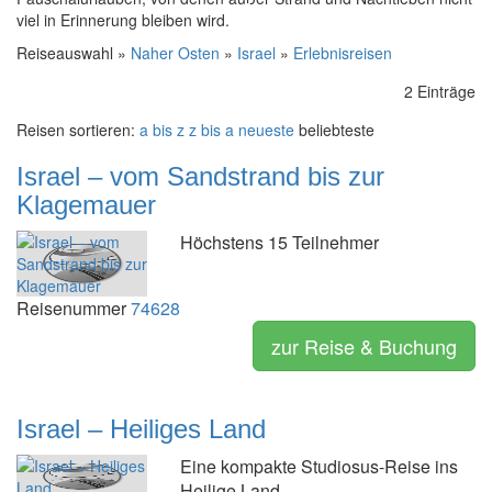
viel in Erinnerung bleiben wird.
Reiseauswahl »
Naher Osten
»
Israel
»
Erlebnisreisen
2 Einträge
Reisen sortieren:
a bis z
z bis a
neueste
beliebteste
Israel – vom Sandstrand bis zur
Klagemauer
Höchstens 15 Teilnehmer
Reisenummer
74628
zur Reise & Buchung
Israel – Heiliges Land
Eine kompakte Studiosus-Reise ins
Heilige Land