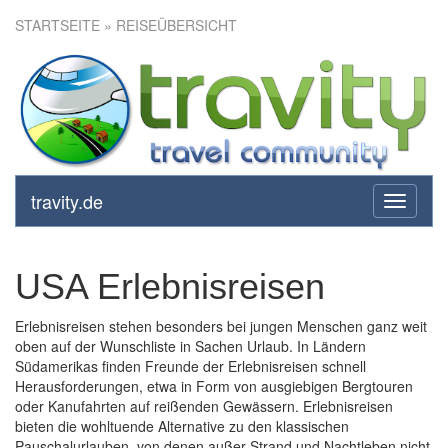
STARTSEITE
» REISEÜBERSICHT
travity.de
toggle
navigati
USA Erlebnisreisen
Erlebnisreisen stehen besonders bei jungen Menschen ganz weit
oben auf der Wunschliste in Sachen Urlaub. In Ländern
Südamerikas finden Freunde der Erlebnisreisen schnell
Herausforderungen, etwa in Form von ausgiebigen Bergtouren
oder Kanufahrten auf reißenden Gewässern. Erlebnisreisen
bieten die wohltuende Alternative zu den klassischen
Pauschalurlauben, von denen außer Strand und Nachtleben nicht