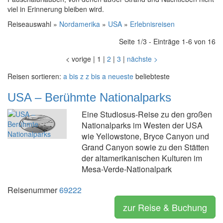
viel in Erinnerung bleiben wird.
Reiseauswahl »
Nordamerika
»
USA
»
Erlebnisreisen
Seite 1/3 - Einträge 1-6 von 16
<
vorige
|
1
|
2
|
3
|
nächste
>
Reisen sortieren:
a bis z
z bis a
neueste
beliebteste
USA – Berühmte Nationalparks
Eine Studiosus-Reise zu den großen
Nationalparks im Westen der USA
wie Yellowstone, Bryce Canyon und
Grand Canyon sowie zu den Stätten
der altamerikanischen Kulturen im
Mesa-Verde-Nationalpark
Reisenummer
69222
zur Reise & Buchung