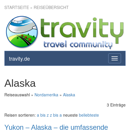
STARTSEITE
» REISEÜBERSICHT
travity.de
toggle
navigati
Alaska
Reiseauswahl »
Nordamerika
»
Alaska
3 Einträge
Reisen sortieren:
a bis z
z bis a
neueste
beliebteste
Yukon – Alaska – die umfassende