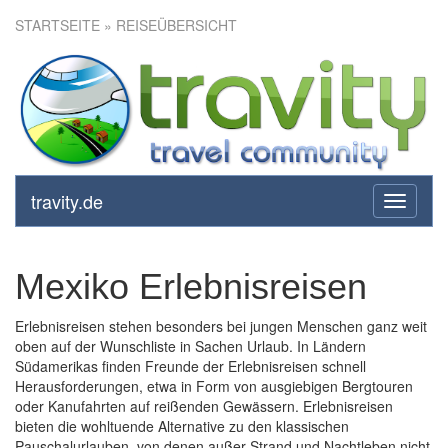
STARTSEITE
» REISEÜBERSICHT
travity.de
toggle
navigati
Mexiko Erlebnisreisen
Erlebnisreisen stehen besonders bei jungen Menschen ganz weit
oben auf der Wunschliste in Sachen Urlaub. In Ländern
Südamerikas finden Freunde der Erlebnisreisen schnell
Herausforderungen, etwa in Form von ausgiebigen Bergtouren
oder Kanufahrten auf reißenden Gewässern. Erlebnisreisen
bieten die wohltuende Alternative zu den klassischen
Pauschalurlauben, von denen außer Strand und Nachtleben nicht