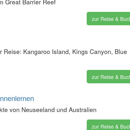
m Great Barrier Reef
zur Reise & Bu
er Reise: Kangaroo Island, Kings Canyon, Blue
zur Reise & Bu
ennenlernen
te von Neuseeland und Australien
zur Reise & Bu