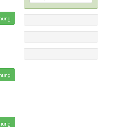
chung
chung
chung