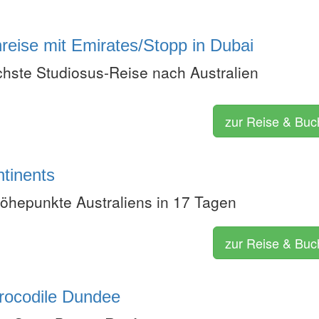
nreise mit Emirates/Stopp in Dubai
ichste Studiosus-Reise nach Australien
zur Reise & Bu
tinents
öhepunkte Australiens in 17 Tagen
zur Reise & Bu
Crocodile Dundee