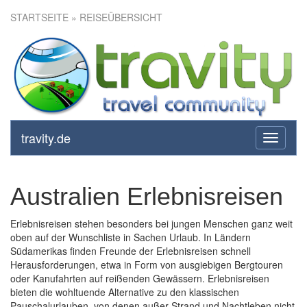
STARTSEITE
» REISEÜBERSICHT
travity.de
toggle
navigati
Australien Erlebnisreisen
Erlebnisreisen stehen besonders bei jungen Menschen ganz weit
oben auf der Wunschliste in Sachen Urlaub. In Ländern
Südamerikas finden Freunde der Erlebnisreisen schnell
Herausforderungen, etwa in Form von ausgiebigen Bergtouren
oder Kanufahrten auf reißenden Gewässern. Erlebnisreisen
bieten die wohltuende Alternative zu den klassischen
Pauschalurlauben, von denen außer Strand und Nachtleben nicht