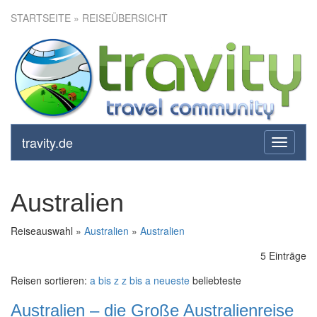
STARTSEITE
» REISEÜBERSICHT
travity.de
toggle
navigati
Australien
Reiseauswahl »
Australien
»
Australien
5 Einträge
Reisen sortieren:
a bis z
z bis a
neueste
beliebteste
Australien – die Große Australienreise