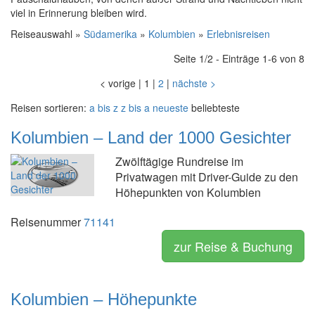
viel in Erinnerung bleiben wird.
Reiseauswahl »
Südamerika
»
Kolumbien
»
Erlebnisreisen
Seite 1/2 - Einträge 1-6 von 8
<
vorige
|
1
|
2
|
nächste
>
Reisen sortieren:
a bis z
z bis a
neueste
beliebteste
Kolumbien – Land der 1000 Gesichter
Zwölftägige Rundreise im
Privatwagen mit Driver-Guide zu den
Höhepunkten von Kolumbien
Reisenummer
71141
zur Reise & Buchung
Kolumbien – Höhepunkte