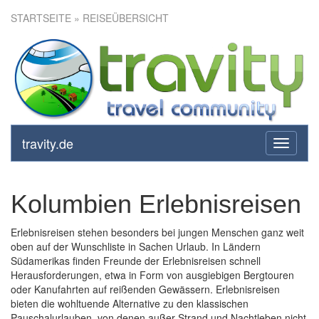
STARTSEITE
» REISEÜBERSICHT
travity.de
toggle
navigati
Kolumbien Erlebnisreisen
Erlebnisreisen stehen besonders bei jungen Menschen ganz weit
oben auf der Wunschliste in Sachen Urlaub. In Ländern
Südamerikas finden Freunde der Erlebnisreisen schnell
Herausforderungen, etwa in Form von ausgiebigen Bergtouren
oder Kanufahrten auf reißenden Gewässern. Erlebnisreisen
bieten die wohltuende Alternative zu den klassischen
Pauschalurlauben, von denen außer Strand und Nachtleben nicht