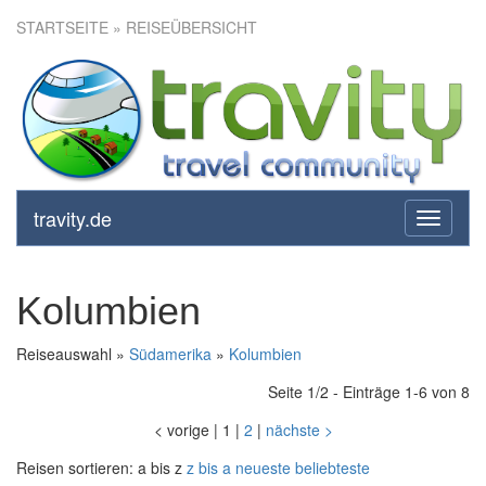
STARTSEITE
» REISEÜBERSICHT
travity.de
toggle
navigati
Kolumbien
Reiseauswahl »
Südamerika
»
Kolumbien
Seite 1/2 - Einträge 1-6 von 8
<
vorige
|
1
|
2
|
nächste
>
Reisen sortieren:
a bis z
z bis a
neueste
beliebteste