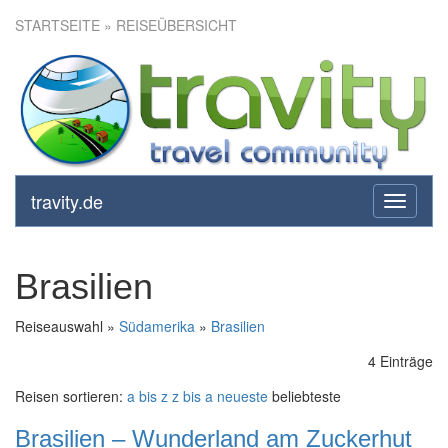
STARTSEITE
» REISEÜBERSICHT
travity.de
toggle
navigati
Brasilien
Reiseauswahl »
Südamerika
»
Brasilien
4 Einträge
Reisen sortieren:
a bis z
z bis a
neueste
beliebteste
Brasilien – Wunderland am Zuckerhut