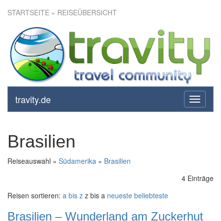
STARTSEITE
» REISEÜBERSICHT
travity.de
toggle
navigati
Brasilien
Reiseauswahl »
Südamerika
»
Brasilien
4 Einträge
Reisen sortieren:
a bis z
z bis a
neueste
beliebteste
Brasilien – Wunderland am Zuckerhut