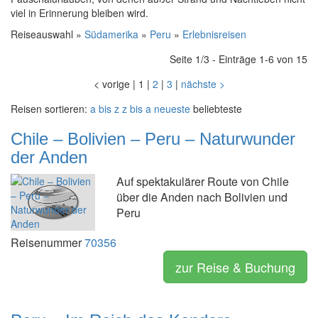
viel in Erinnerung bleiben wird.
Reiseauswahl »
Südamerika
»
Peru
»
Erlebnisreisen
Seite 1/3 - Einträge 1-6 von 15
<
vorige
|
1
|
2
|
3
|
nächste
>
Reisen sortieren:
a bis z
z bis a
neueste
beliebteste
Chile – Bolivien – Peru – Naturwunder
der Anden
Auf spektakulärer Route von Chile
über die Anden nach Bolivien und
Peru
Reisenummer
70356
zur Reise & Buchung