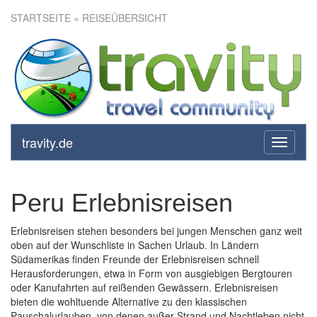
STARTSEITE
» REISEÜBERSICHT
travity.de
toggle
navigati
Peru Erlebnisreisen
Erlebnisreisen stehen besonders bei jungen Menschen ganz weit
oben auf der Wunschliste in Sachen Urlaub. In Ländern
Südamerikas finden Freunde der Erlebnisreisen schnell
Herausforderungen, etwa in Form von ausgiebigen Bergtouren
oder Kanufahrten auf reißenden Gewässern. Erlebnisreisen
bieten die wohltuende Alternative zu den klassischen
Pauschalurlauben, von denen außer Strand und Nachtleben nicht