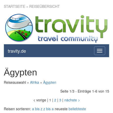
STARTSEITE
» REISEÜBERSICHT
travity.de
toggle
navigati
Ägypten
Reiseauswahl »
Afrika
»
Ägypten
Seite 1/3 - Einträge 1-6 von 15
<
vorige
|
1
|
2
|
3
|
nächste
>
Reisen sortieren:
a bis z
z bis a
neueste
beliebteste