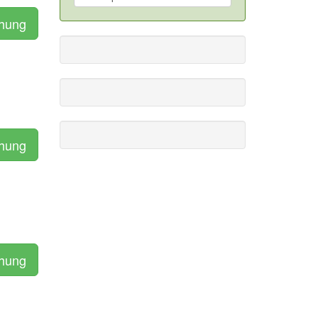
chung
chung
chung