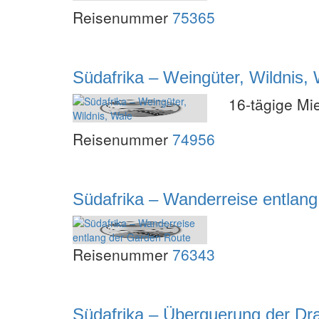
Reisenummer
75365
Südafrika – Weingüter, Wildnis,
16-tägige Mi
Reisenummer
74956
Südafrika – Wanderreise entlan
Reisenummer
76343
Südafrika – Überquerung der Dr