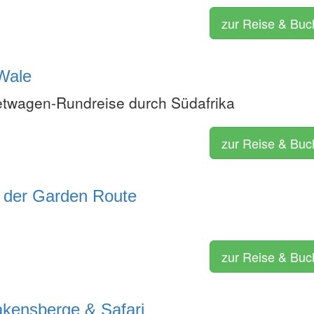
zur Reise & Bu
 Wale
etwagen-Rundreise durch Südafrika
zur Reise & Bu
g der Garden Route
zur Reise & Bu
akensberge & Safari