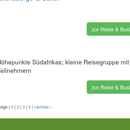
zur Reise & Bu
Höhepunkte Südafrikas; kleine Reisegruppe mit
Teilnehmern
zur Reise & Bu
orige
|
1
|
2
|
3
|
4
|
nächste
>