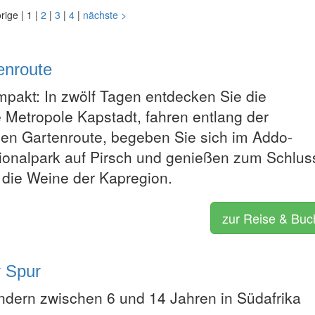
orige
|
1
|
2
|
3
|
4
|
nächste
>
enroute
mpakt: In zwölf Tagen entdecken Sie die
e Metropole Kapstadt, fahren entlang der
n Gartenroute, begeben Sie sich im Addo-
ionalpark auf Pirsch und genießen zum Schlus
 die Weine der Kapregion.
zur Reise & Bu
r Spur
indern zwischen 6 und 14 Jahren in Südafrika