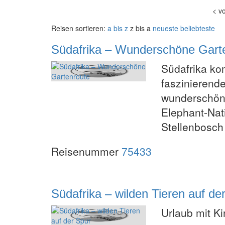
<
v
Reisen sortieren:
a bis z
z bis a
neueste
beliebteste
Südafrika – Wunderschöne Gart
Südafrika ko
faszinierend
wunderschöne
Elephant-Nat
Stellenbosch
Reisenummer
75433
Südafrika – wilden Tieren auf de
Urlaub mit K