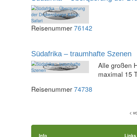
Reisenummer
76142
Südafrika – traumhafte Szenen
Alle großen 
maximal 15 
Reisenummer
74738
<
v
Info
Links