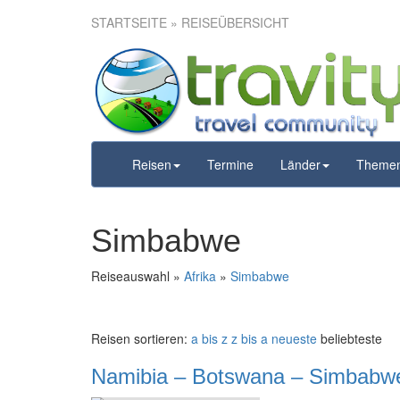
STARTSEITE
» REISEÜBERSICHT
Reisen
Termine
Länder
Theme
Simbabwe
Reiseauswahl »
Afrika
»
Simbabwe
Reisen sortieren:
a bis z
z bis a
neueste
beliebteste
Namibia – Botswana – Simbabwe 