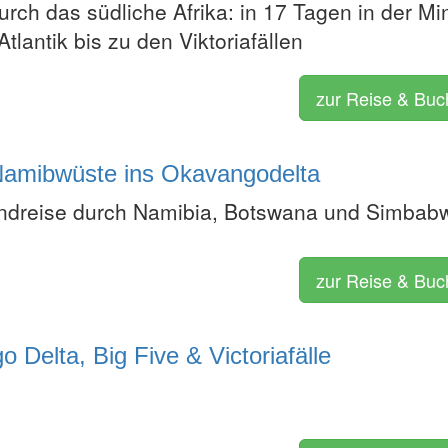
rch das südliche Afrika: in 17 Tagen in der Min
lantik bis zu den Viktoriafällen
zur Reise & Bu
Namibwüste ins Okavangodelta
undreise durch Namibia, Botswana und Simbab
zur Reise & Bu
elta, Big Five & Victoriafälle