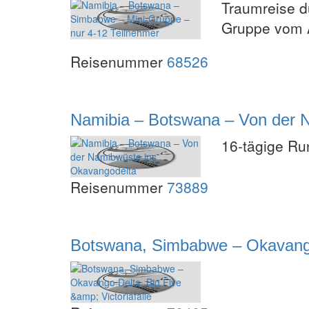
Traumreise du
Gruppe vom At
Reisenummer
68526
Namibia – Botswana – Von der 
16-tägige R
Reisenummer
73889
Botswana, Simbabwe – Okavango D