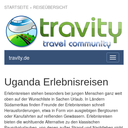
STARTSEITE
» REISEÜBERSICHT
travity.de
toggle
navigati
Uganda Erlebnisreisen
Erlebnisreisen stehen besonders bei jungen Menschen ganz weit
oben auf der Wunschliste in Sachen Urlaub. In Ländern
Südamerikas finden Freunde der Erlebnisreisen schnell
Herausforderungen, etwa in Form von ausgiebigen Bergtouren
oder Kanufahrten auf reißenden Gewässern. Erlebnisreisen
bieten die wohltuende Alternative zu den klassischen
Pauschalurlauben, von denen außer Strand und Nachtleben nicht